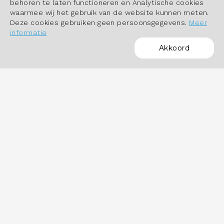
behoren te laten functioneren en Analytische cookies
waarmee wij het gebruik van de website kunnen meten.
Deze cookies gebruiken geen persoonsgegevens.
Meer
informatie
Akkoord
POWERED BY
OVER HET DASHBOARD
Hoe werkt het dashboard?
Datastudio Arbeidsmarktinbeeld.nl