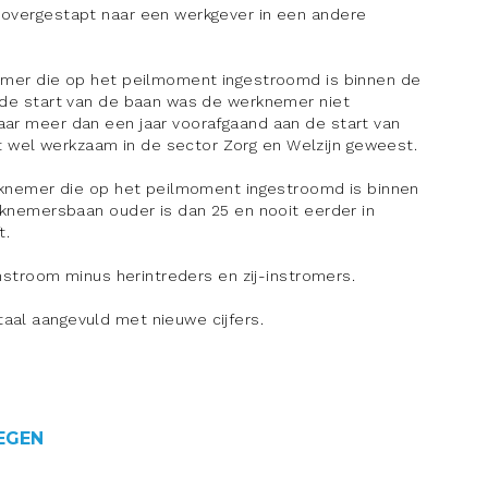
overgestapt naar een werkgever in een andere
emer die op het peilmoment ingestroomd is binnen de
n de start van de baan was de werknemer niet
aar meer dan een jaar voorafgaand aan de start van
wel werkzaam in de sector Zorg en Welzijn geweest.
rknemer die op het peilmoment ingestroomd is binnen
erknemersbaan ouder is dan 25 en nooit eerder in
t.
instroom minus herintreders en zij-instromers.
aal aangevuld met nieuwe cijfers.
EGEN