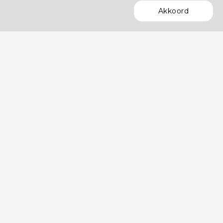
Akkoord
POWERED BY
OVER HET DASHBOARD
Hoe werkt het dashboard?
Datastudio Arbeidsmarktinbeeld.nl
OVER ONS
Contact