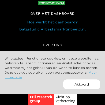
OVER HET DASHBOARD
Hoe werkt het dashboard?
Datastudio Arbeidsmarktinbeeld.nl
OVER ONS
Contact
Wij plaatsen Functionele cookies, om deze website naar
Cookiebeleid
behoren te laten functioneren en Analytische cookies
waarmee wij het gebruik van de website kunnen meten.
Deze cookies gebruiken geen persoonsgegevens.
Meer
informatie
Akkoord
POWERED BY